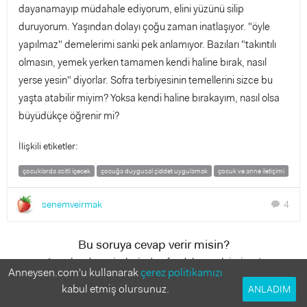
dayanamayıp müdahale ediyorum, elini yüzünü silip
duruyorum. Yaşından dolayı çoğu zaman inatlaşıyor. "öyle
yapılmaz" demelerimi sanki pek anlamıyor. Bazıları "takıntılı
olmasın, yemek yerken tamamen kendi haline bırak, nasıl
yerse yesin" diyorlar. Sofra terbiyesinin temellerini sizce bu
yaşta atabilir miyim? Yoksa kendi haline bırakayım, nasıl olsa
büyüdükçe öğrenir mi?
İlişkili etiketler:
çocuklarda asitli içecek
çocuğa duygusal şiddet uygulamak
çocuk ve anne iletişimi
senemveirmak
4
chat
Bu soruya cevap verir misin?
Anneler deneyimlerinden faydalanmak istiyor!
Anneysen.com'u kullanarak
çerez politikamızı
kabul etmiş olursunuz.
ANLADIM
4 Cevap