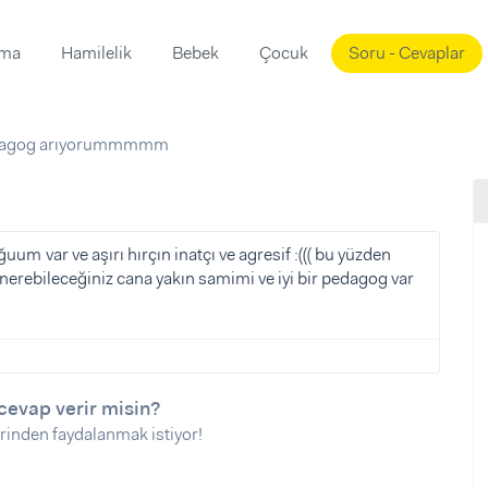
ama
Hamilelik
Bebek
Çocuk
Soru - Cevaplar
Süslemeleri
ama
agog arıyorummmmm
ta
ı
ı
ısı
m
 Mekanı
mi)
m var ve aşırı hırçın inatçı ve agresif :((( bu yüzden
rebileceğiniz cana yakın samimi ve iyi bir pedagog var
üsleme
i
i
u
ünü
i
cevap verir misin?
rinden faydalanmak istiyor!