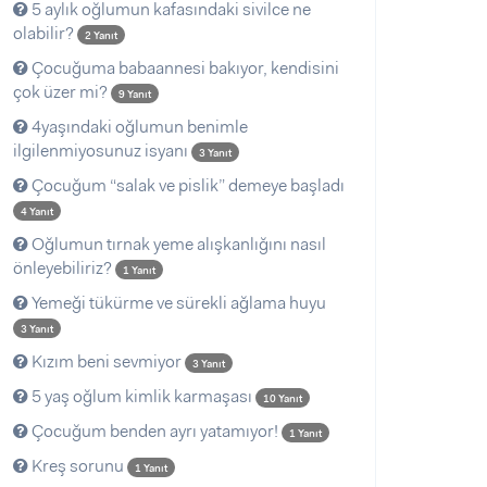
5 aylık oğlumun kafasındaki sivilce ne
olabilir?
2 Yanıt
Çocuğuma babaannesi bakıyor, kendisini
çok üzer mi?
9 Yanıt
4yaşındaki oğlumun benimle
ilgilenmiyosunuz isyanı
3 Yanıt
Çocuğum “salak ve pislik” demeye başladı
4 Yanıt
Oğlumun tırnak yeme alışkanlığını nasıl
önleyebiliriz?
1 Yanıt
Yemeği tükürme ve sürekli ağlama huyu
3 Yanıt
Kızım beni sevmiyor
3 Yanıt
5 yaş oğlum kimlik karmaşası
10 Yanıt
Çocuğum benden ayrı yatamıyor!
1 Yanıt
Kreş sorunu
1 Yanıt