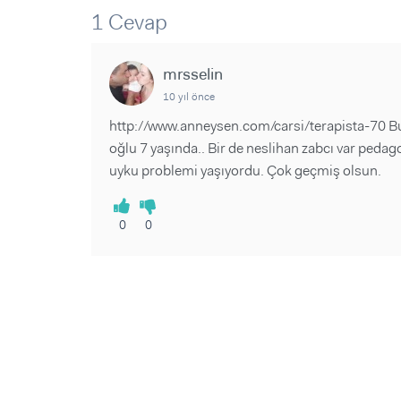
Sorular ve Yanıtlar
Sorular ve Yanıtlar
1 Cevap
Eğlence
Makaleler
Makaleler
Ürünler
Videolar
Videolar
mrsselin
10 yıl önce
Sorular ve Yanıtlar
http://www.anneysen.com/carsi/terapista-70 
Makaleler
oğlu 7 yaşında.. Bir de neslihan zabcı var ped
Videolar
uyku problemi yaşıyordu. Çok geçmiş olsun.
0
0