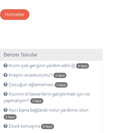
Hizmetler
Benzer Sorular
Kızım çok gerginn yardım edin:(((
4 Yanıt
Kreşmi anaokulumu?
1 Yanıt
Çocuğun ağlamaması
2 Yanıt
Kızımın el becerilerin geliştirmek için ne
yapmalıyım?
1 Yanıt
Aşırı bana bağlandı nolur yardımcı olun
1 Yanıt
Eksik konuşma
2 Yanıt