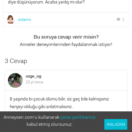
diye düşünüyorum. Acaba yanlış mı olur?
didems
3
chat
Bu soruya cevap verir misin?
Anneler deneyimlerinden faydalanmak istiyor!
3 Cevap
ozge_og
15 yıl önce
8 yaşında bi çocuk ölümü bilir, siz geç bile kalmışsınız.
herşeyi olduğu gibi anlatmalısınız..
Anneysen.com'u kullanarak
çerez politikamızı
YANITLA
0
0
kabul etmiş olursunuz.
ANLADIM