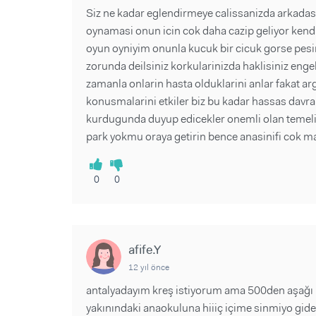
Siz ne kadar eglendirmeye calissanizda arkadas 
oynamasi onun icin cok daha cazip geliyor kend
oyun oyniyim onunla kucuk bir cicuk gorse pesi
zorunda deilsiniz korkularinizda haklisiniz engel
zamanla onlarin hasta olduklarini anlar fakat a
konusmalarini etkiler biz bu kadar hassas davra
kurdugunda duyup edicekler onemli olan temelin
park yokmu oraya getirin bence anasinifi cok ma
0
0
afife.Y
12 yıl önce
antalyadayım kreş istiyorum ama 500den aşağı kr
yakınındaki anaokuluna hiiiç içime sinmiyo gidenl