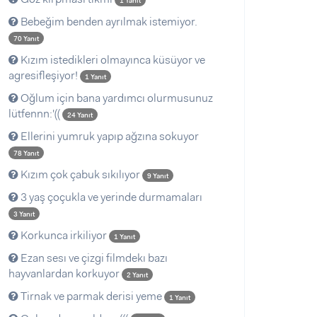
1 Yanıt
Bebeğim benden ayrılmak istemiyor.
70 Yanıt
Kızım istedikleri olmayınca küsüyor ve
agresifleşiyor!
1 Yanıt
Oğlum için bana yardımcı olurmusunuz
lütfennn:'((
24 Yanıt
Ellerini yumruk yapıp ağzına sokuyor
78 Yanıt
Kızım çok çabuk sıkılıyor
9 Yanıt
3 yaş çoçukla ve yerinde durmamaları
3 Yanıt
Korkunca irkiliyor
1 Yanıt
Ezan sesı ve çizgi filmdekı bazı
hayvanlardan korkuyor
2 Yanıt
Tirnak ve parmak derisi yeme
1 Yanıt