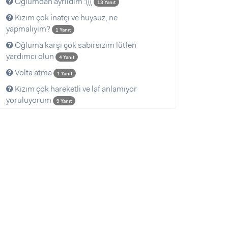
Oglumdan ayrıldım :(((
13 Yanıt
Kızım çok inatçı ve huysuz, ne
yapmalıyım?
1 Yanıt
Oğluma karşı çok sabırsızım lütfen
yardımcı olun
4 Yanıt
Volta atma
1 Yanıt
Kızım çok hareketli ve laf anlamıyor
yoruluyorum
9 Yanıt