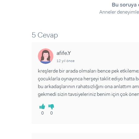
Sorular ve Yanıtlar
Sorular ve Yanıtlar
Bu soruya 
Eğlence
Makaleler
Makaleler
Anneler deneyimle
Ürünler
Videolar
Videolar
5 Cevap
Sorular ve Yanıtlar
Makaleler
afife.Y
Videolar
12 yıl önce
kreşlerde bir arada olmaları bence pek etkilem
çocuklarla oynayınca herşeyi taklit ediyo hatta
bu arkadaşlarının rahatsızlığını ona anlattım a
gekmedi sizin tavsiyeleriniz benim için çok öne
0
0