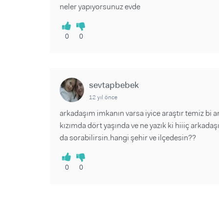
neler yapıyorsunuz evde
0
0
sevtapbebek
12 yıl önce
arkadaşım imkanın varsa iyice araştır temiz bi 
kızımda dört yaşında ve ne yazık ki hiiiç arka
da sorabilirsin.hangi şehir ve ilçedesin??
0
0