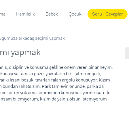
ama
Hamilelik
Bebek
Çocuk
Soru - Cevaplar
Süslemeleri
ama
ugumuza arkadaş seçimi yapmak
ta
ı
ı
ısı
imi yapmak
 Mekanı
mi)
nış, disiplin ve konuşma şekline önem veren bir anneyim.
kadaşı var ama o güzel yavruların biri işitme engelli,
üsleme
i
var ki lisanı bozuk, tavırları falan argolu konuşuyor. Kızım
i
en bundan rahatsızım. Park tam evin önünde, parka da
arken sorun yok ama sonrasında konuşmak yerine işaretle
u
vransam bilemiyorum, kızım da yalnız olsun istemiyorum
ünü
i