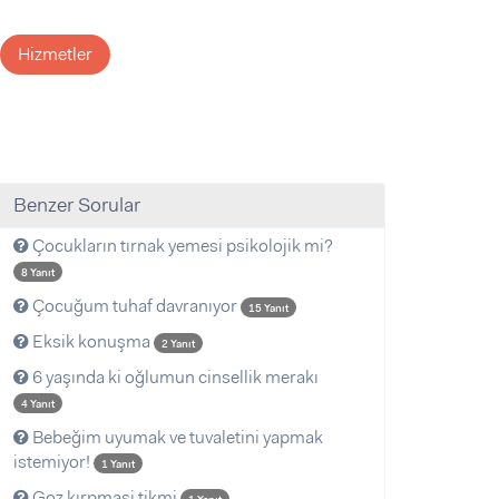
Hizmetler
Benzer Sorular
Çocukların tırnak yemesi psikolojik mi?
8 Yanıt
Çocuğum tuhaf davranıyor
15 Yanıt
Eksik konuşma
2 Yanıt
6 yaşında ki oğlumun cinsellik merakı
4 Yanıt
Bebeğim uyumak ve tuvaletini yapmak
istemiyor!
1 Yanıt
Goz kırpmasi tikmi