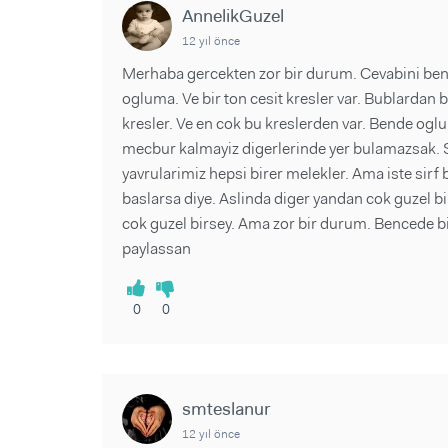
AnnelikGuzel
12 yıl önce
Merhaba gercekten zor bir durum. Cevabini be
ogluma. Ve bir ton cesit kresler var. Bublardan b
kresler. Ve en cok bu kreslerden var. Bende ogl
mecbur kalmayiz digerlerinde yer bulamazsak. Sa
yavrularimiz hepsi birer melekler. Ama iste sir
baslarsa diye. Aslinda diger yandan cok guzel b
cok guzel birsey. Ama zor bir durum. Bencede 
paylassan
0
0
smteslanur
12 yıl önce