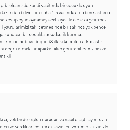
gibi olsanizda kendi yasitinda bir cocukla oyun
i kizimdan biliyorum daha 1.5 yasinda ama ben saatlerce
ne kosup oyun oynamaya calisiyo illa o parka getirmek
li yavrularimizi taklit etmesinde bir sakinca yok bence
rgo konusan bir cocukla arkadaslik kurmasi
nirken onlar buyudugund3 illaki kendileri arkadaslik
i dogru atmak lunaparka falan goturebilirsiniz baska
ntikli
eş yok birde krşleri nereden ve nasıl araştırayım.evin
eri ve verdikleri egitim düzeyini biliyorum.siz kızınızla