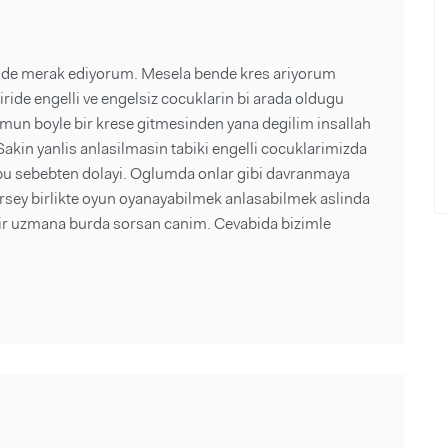
nde merak ediyorum. Mesela bende kres ariyorum
iride engelli ve engelsiz cocuklarin bi arada oldugu
umun boyle bir krese gitmesinden yana degilim insallah
kin yanlis anlasilmasin tabiki engelli cocuklarimizda
f bu sebebten dolayi. Oglumda onlar gibi davranmaya
irsey birlikte oyun oyanayabilmek anlasabilmek aslinda
bir uzmana burda sorsan canim. Cevabida bizimle