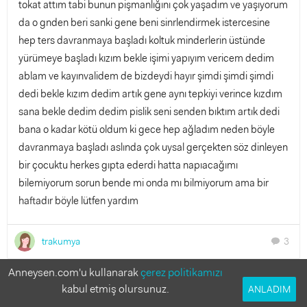
tokat attım tabi bunun pişmanlığını çok yaşadım ve yaşıyorum
da o gnden beri sanki gene beni sinrlendirmek istercesine
hep ters davranmaya başladı koltuk minderlerin üstünde
yürümeye başladı kızım bekle işimi yapıyım vericem dedim
ablam ve kayınvalidem de bizdeydi hayır şimdi şimdi şimdi
dedi bekle kızım dedim artık gene aynı tepkiyi verince kızdım
sana bekle dedim dedim pislik seni senden bıktım artık dedi
bana o kadar kötü oldum ki gece hep ağladım neden böyle
davranmaya başladı aslında çok uysal gerçekten söz dinleyen
bir çocuktu herkes gıpta ederdi hatta napıacağımı
bilemiyorum sorun bende mi onda mı bilmiyorum ama bir
haftadır böyle lütfen yardım
trakumya
3
chat
Anneysen.com'u kullanarak
çerez politikamızı
Bu soruya cevap verir misin?
kabul etmiş olursunuz.
ANLADIM
Anneler deneyimlerinden faydalanmak istiyor!