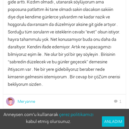
gide arttı. Kızdım olmadı , utanarak söylüyorum ama
poposuna patlattım iki tane olmadı sakin olacaksın sakiiiin
diye diye kendime günlerce yalvardım ne kadar nazik ve
hoşgorulu davransam da düzelmiyor aksine git gide artıyor .
Sorduğu tüm soruların ve isteklerin cevabı “evet” olsun istiyor.
hayıra tahammulu yok. Net konusamıyor buda onu daha da
daraltıyor. Kendini ifade edemiyor. Artık ne yapacagımızı
bilmiyoruz eşim ile . Ne olur bir yol bir şey söyleyin . Birisinin
“sabredin düzelecek ve bu günler geçecek” demesine
ihtiyacım var . Ne bir yere gidebiliyoruz beraber nede
kimsenin gelmesini istemiyorum . Bir cevap bir çöZüm onerisi
bekliyorum sizden .
Meryanne
1
chat
Anneysen.com'u kullanarak
çerez politikamızı
Bu soruya cevap verir misin?
kabul etmiş olursunuz.
ANLADIM
Anneler deneyimlerinden faydalanmak istiyor!