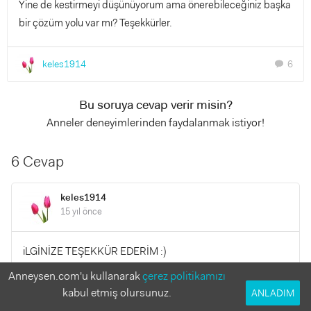
Yine de kestirmeyi düşünüyorum ama önerebileceğiniz başka
bir çözüm yolu var mı? Teşekkürler.
keles1914
6
chat
Bu soruya cevap verir misin?
Anneler deneyimlerinden faydalanmak istiyor!
6 Cevap
keles1914
15 yıl önce
iLGİNİZE TEŞEKKÜR EDERİM :)
Anneysen.com'u kullanarak
çerez politikamızı
YANITLA
0
0
kabul etmiş olursunuz.
ANLADIM