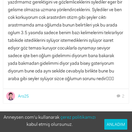
yazdrmamız gerektigini ve gözlemliceklerini sylediler eger bir
gelisme olmazsa uzmana yönlendirceklerini. Sylediler ve ben
cok korkuyorum cok arastırdım otizm gibi şeyler cıktı
arastrmamda ama oğlumda bunun belirtileri yok bu arada
oglum 3.5 yasında sadece benim bazı kelimelerimi tekrarlıyor
tabikide istediklerini sylüyor istemediklerini sylüyor isaret
ediyor göz teması kuruyor cocuklarla oynamayı seviyor
sadece işte ben oğlum gidelimmi diyorum bana bakarak
yada bakmadan gidelimmi diyor yada bisey gsteriyorum
diyorum bune oda aynı sekilde cevabıyla birlikte bune bu
araba gibi seyler sylüyor sizce oğlumun sorunu nedir🤦🏻‍♀️
Ars25
2
chat
Bu soruya cevap verir misin?
Anneysen.com'u kullanarak
çerez politikamızı
Anneler deneyimlerinden faydalanmak istiyor!
kabul etmiş olursunuz.
ANLADIM