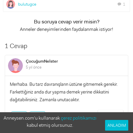
bulutugce
1
chat
Bu soruya cevap verir misin?
Anneler deneyimlerinden faydalanmak istiyor!
1 Cevap
ÇocuğumNeİster
5 yıl önce
Merhaba. Bu tarz davranışların üstüne gitmemek gerekir.
Farkettiğiniz anda dur yapma demek yerine dikkatini
dağıtabilirsiniz. Zamanla unutacaktır.
YANITLA
0
0
Anneysen.com'u kullanarak
çerez politikamızı
kabul etmiş olursunuz.
ANLADIM