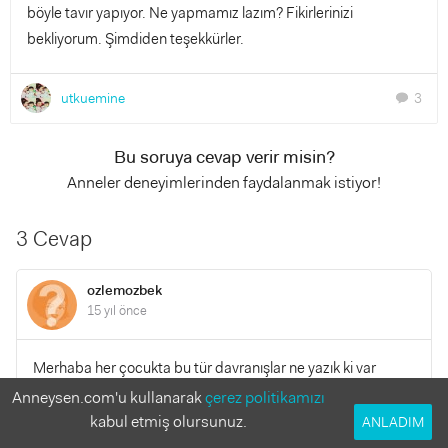
böyle tavır yapıyor. Ne yapmamız lazım? Fikirlerinizi
bekliyorum. Şimdiden teşekkürler.
utkuemine
3
chat
Bu soruya cevap verir misin?
Anneler deneyimlerinden faydalanmak istiyor!
3 Cevap
ozlemozbek
15 yıl önce
Merhaba her çocukta bu tür davranışlar ne yazık ki var
özelikle istedikleri bir şey var ve alınmıyorsa değil mi? :) sırf
Anneysen.com'u kullanarak
çerez politikamızı
istediği alınsın diye yapıyor bence üzülmeyin kısaca
kabul etmiş olursunuz.
ANLADIM
demogoji yapıyorlar üzülmeyin hayırı ve anlamını