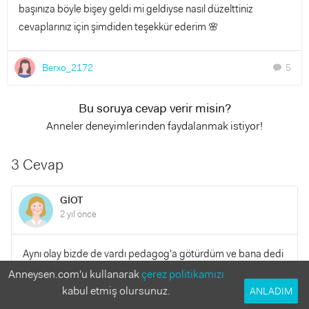
başınıza böyle bişey geldi mi geldiyse nasıl düzelttiniz
cevaplarınız için şimdiden teşekkür ederim 🌸
Berxo_2172
5
chat
Bu soruya cevap verir misin?
Anneler deneyimlerinden faydalanmak istiyor!
3 Cevap
GİOT
2 yıl önce
Aynı olay bizde de vardı pedagog'a götürdüm ve bana dedi
ki Sen de ona aynısını yapacaksın haftada bir
Anneysen.com'u kullanarak
çerez politikamızı
babaannesinde bırakacaksın alışacak ayda bir de yatılı
kabul etmiş olursunuz.
ANLADIM
olarak kalacak tuvalete giderken bile sen de benimle gel