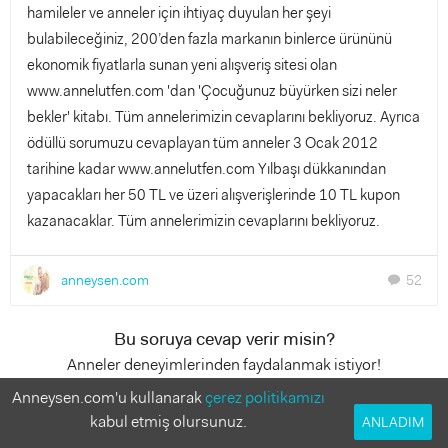
hamileler ve anneler için ihtiyaç duyulan her şeyi
bulabileceğiniz, 200’den fazla markanın binlerce ürününü
ekonomik fiyatlarla sunan yeni alışveriş sitesi olan
www.annelutfen.com 'dan 'Çocuğunuz büyürken sizi neler
bekler' kitabı. Tüm annelerimizin cevaplarını bekliyoruz. Ayrıca
ödüllü sorumuzu cevaplayan tüm anneler 3 Ocak 2012
tarihine kadar www.annelutfen.com Yılbaşı dükkanından
yapacakları her 50 TL ve üzeri alışverişlerinde 10 TL kupon
kazanacaklar. Tüm annelerimizin cevaplarını bekliyoruz.
anneysen.com
52
chat
Bu soruya cevap verir misin?
Anneler deneyimlerinden faydalanmak istiyor!
Anneysen.com'u kullanarak
çerez politikamızı
50 Cevap
kabul etmiş olursunuz.
ANLADIM