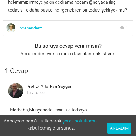
hekimimiz inmeye yakın dedi ama hocam iğne yada ilaç
tedavisi ile daha basite indirgenebilen bir tedavi şekli yok mu?
independent
1
chat
Bu soruya cevap verir misin?
Anneler deneyimlerinden faydalanmak istiyor!
1 Cevap
Prof Dr Y Tarkan Soygür
15 yıl önce
Merhaba,Muayenede kesinlikle torbaya
inmiyorsa,Mudahale edilmesini oneririm.Bekletmek ileride
Anneysen.com'u kullanarak
çerez politikamızı
kisirlik gibi sorunlara yol acabilir.Gecmis olsun.
kabul etmiş olursunuz.
ANLADIM