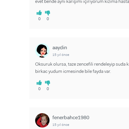
evet bende aynı karışımı içiriyorum kızıma hast
0
0
aaydin
15 yıl önce
Oksuruk olursa, taze zencefili rendeleyip suda ka
birkac yudum icmesinde bile fayda var.
0
0
fenerbahce1980
15 yıl önce