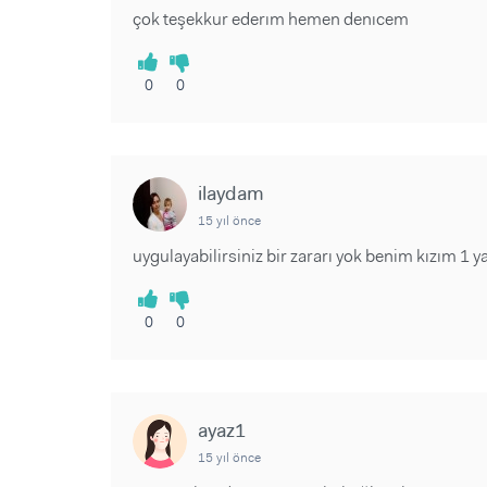
çok teşekkur ederım hemen denıcem
0
0
ilaydam
15 yıl önce
uygulayabilirsiniz bir zararı yok benim kızım 1
0
0
ayaz1
15 yıl önce