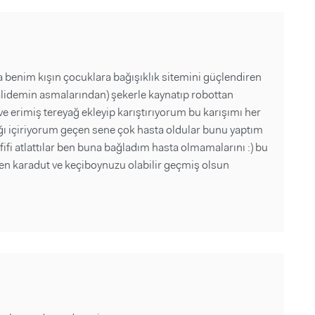
a benim kışın çocuklara bağışıklık sitemini güçlendiren
validemin asmalarından) şekerle kaynatıp robottan
 ve erimiş tereyağ ekleyip karıştırıyorum bu karışımı her
ğı içiriyorum geçen sene çok hasta oldular bunu yaptım
fifi atlattılar ben buna bağladım hasta olmamalarını :) bu
hen karadut ve keçiboynuzu olabilir geçmiş olsun