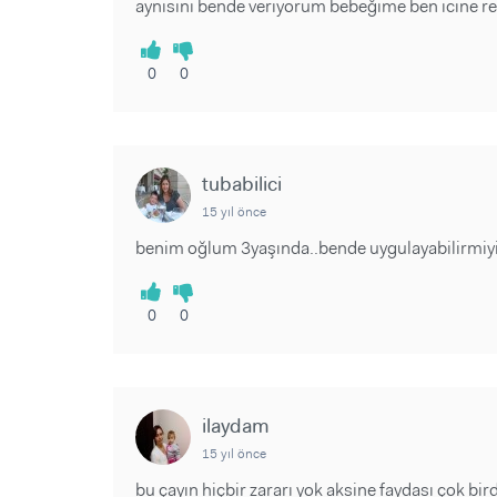
aynısını bende verıyorum bebeğime ben ıcıne r
0
0
tubabilici
15 yıl önce
benim oğlum 3yaşında..bende uygulayabilirmiyim
0
0
ilaydam
15 yıl önce
bu çayın hiçbir zararı yok aksine faydası çok bird