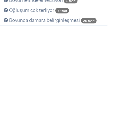
Boyun lefinde enfeksiyon
1 Yanıt
Oğluşum çok terliyor
4 Yanıt
Boyunda damara belirginleşmesi
25 Yanıt