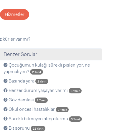
Hizmetler
 kürler var mı?
Benzer Sorular
Çocuğumun kulağı sürekli pisleniyor, ne
yapmalıyım?
2 Yanıt
Basinda yara
2 Yanıt
Benzer durum yaşayan var mı
3 Yanıt
Göz damlası
2 Yanıt
Okul öncesi hastalıklar
2 Yanıt
Sürekli bitmeyen ateş olurmu
3 Yanıt
Bit sorunu
22 Yanıt