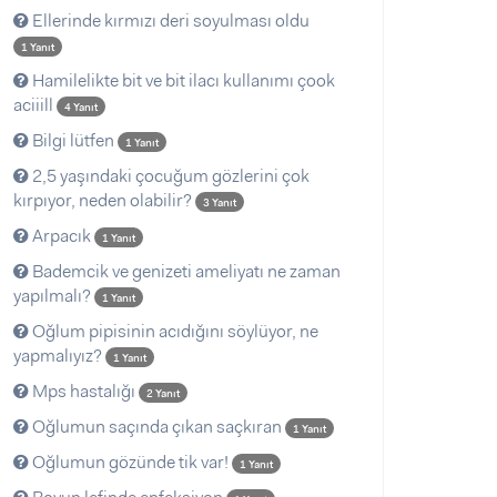
Ellerinde kırmızı deri soyulması oldu
1 Yanıt
Hamilelikte bit ve bit ilacı kullanımı çook
aciiill
4 Yanıt
Bilgi lütfen
1 Yanıt
2,5 yaşındaki çocuğum gözlerini çok
kırpıyor, neden olabilir?
3 Yanıt
Arpacık
1 Yanıt
Bademcik ve genizeti ameliyatı ne zaman
yapılmalı?
1 Yanıt
Oğlum pipisinin acıdığını söylüyor, ne
yapmalıyız?
1 Yanıt
Mps hastalığı
2 Yanıt
Oğlumun saçında çıkan saçkıran
1 Yanıt
Oğlumun gözünde tik var!
1 Yanıt