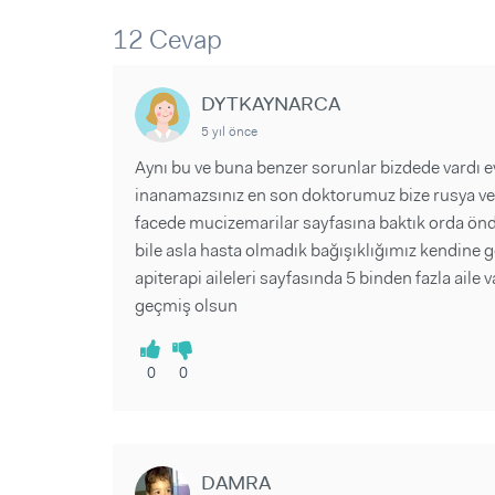
Sorular ve Yanıtlar
Sorular ve Yanıtlar
Eğlence
12 Cevap
Makaleler
Makaleler
Ürünler
Videolar
Videolar
DYTKAYNARCA
Sorular ve Yanıtlar
5 yıl önce
Makaleler
Aynı bu ve buna benzer sorunlar bizdede vardı ev
Videolar
inanamazsınız en son doktorumuz bize rusya ve a
facede mucizemarilar sayfasına baktık orda önde
bile asla hasta olmadık bağışıklığımız kendine 
apiterapi aileleri sayfasında 5 binden fazla aile
geçmiş olsun
0
0
DAMRA