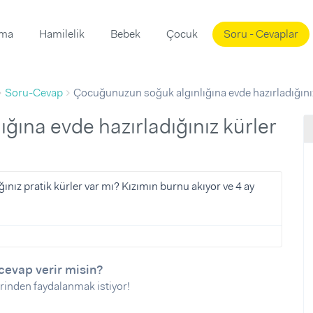
ama
Hamilelik
Bebek
Çocuk
Soru - Cevaplar
Süslemeleri
ama
Soru-Cevap
Çocuğunuzun soğuk algınlığına evde hazırladığınız
ta
ı
ı
ısı
 Mekanı
mi)
üsleme
i
ığınız pratik kürler var mı? Kızımın burnu akıyor ve 4 ay
i
u
ünü
i
cevap verir misin?
rinden faydalanmak istiyor!