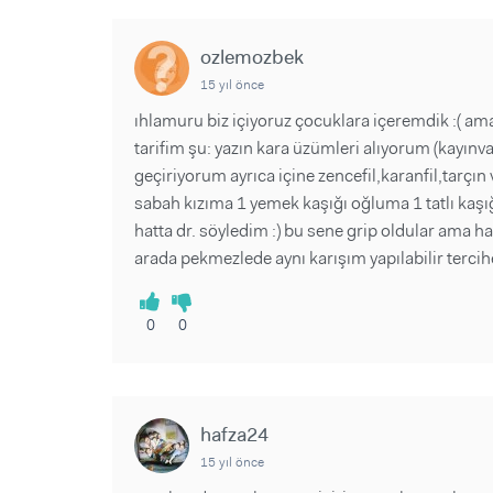
ozlemozbek
15 yıl önce
ıhlamuru biz içiyoruz çocuklara içeremdik :( am
tarifim şu: yazın kara üzümleri alıyorum (kayın
geçiriyorum ayrıca içine zencefil,karanfil,tarçın
sabah kızıma 1 yemek kaşığı oğluma 1 tatlı kaşı
hatta dr. söyledim :) bu sene grip oldular ama ha
arada pekmezlede aynı karışım yapılabilir terci
0
0
hafza24
15 yıl önce