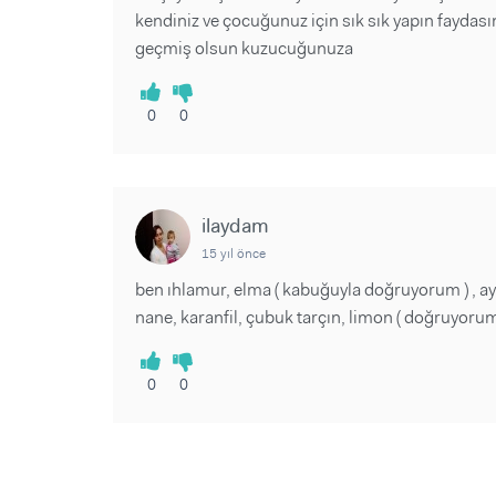
kendiniz ve çocuğunuz için sık sık yapın faydas
geçmiş olsun kuzucuğunuza
0
0
ilaydam
15 yıl önce
ben ıhlamur, elma ( kabuğuyla doğruyorum ) , a
nane, karanfil, çubuk tarçın, limon ( doğruyorum
0
0