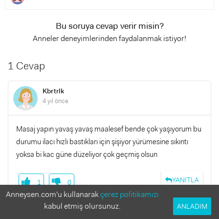
Bu soruya cevap verir misin?
Anneler deneyimlerinden faydalanmak istiyor!
1 Cevap
Kbrtrlk
4 yıl önce
Masaj yapın yavaş yavaş maalesef bende çok yaşıyorum bu
durumu ilacı hızlı bastıkları için şişiyor yürümesine sıkıntı
yoksa bi kac güne düzeliyor çok geçmiş olsun
YANITLA
1
0
Anneysen.com'u kullanarak
çerez politikamızı
Mahir Asaf'ın annesi
kabul etmiş olursunuz.
ANLADIM
4 yıl önce