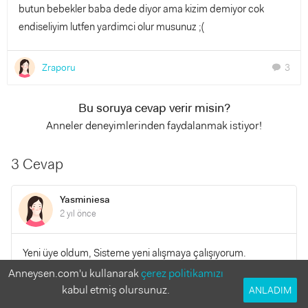
butun bebekler baba dede diyor ama kizim demiyor cok
endiseliyim lutfen yardimci olur musunuz ;(
Zraporu
3
chat
Bu soruya cevap verir misin?
Anneler deneyimlerinden faydalanmak istiyor!
3 Cevap
Yasminiesa
2 yıl önce
Yeni üye oldum, Sisteme yeni alışmaya çalışıyorum.
Mesajlarım gelmedi zannettim gelmiş. Bir sürü mesaj için
Anneysen.com'u kullanarak
çerez politikamızı
kusura bakmayın 💙
kabul etmiş olursunuz.
ANLADIM