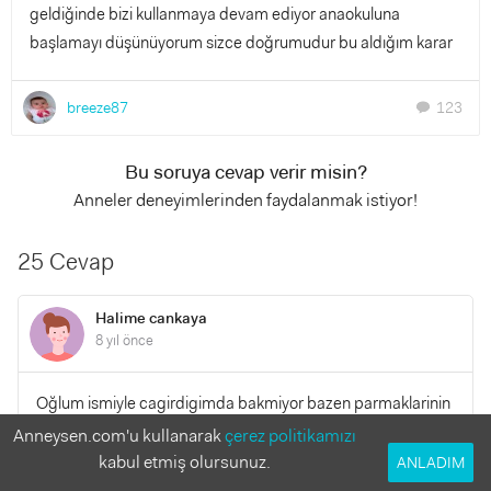
geldiğinde bizi kullanmaya devam ediyor anaokuluna
başlamayı düşünüyorum sizce doğrumudur bu aldığım karar
breeze87
123
chat
Bu soruya cevap verir misin?
Anneler deneyimlerinden faydalanmak istiyor!
25 Cevap
Halime cankaya
8 yıl önce
Oğlum ismiyle cagirdigimda bakmiyor bazen parmaklarinin
ucunda yürüyor tv ve tlfnlara bakarken en ufak seste
Anneysen.com'u kullanarak
çerez politikamızı
dönüyor arada bi gozlerini sanki tiki varmis gibi kirpip aciyor
kabul etmiş olursunuz.
ANLADIM
evin icinde cok kosmayi seviyor oyuncaklarini yere vurarak