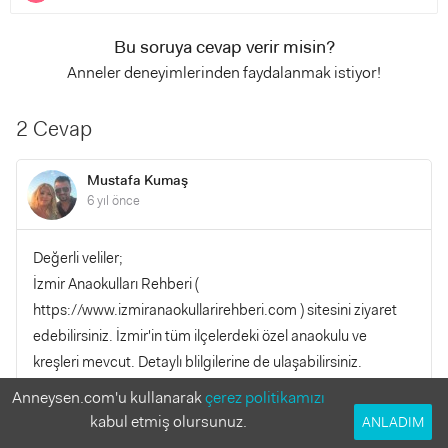
Bu soruya cevap verir misin?
Anneler deneyimlerinden faydalanmak istiyor!
2 Cevap
Mustafa Kumaş
6 yıl önce
Değerli veliler;
İzmir Anaokulları Rehberi (
https://www.izmiranaokullarirehberi.com ) sitesini ziyaret
edebilirsiniz. İzmir'in tüm ilçelerdeki özel anaokulu ve
kreşleri mevcut. Detaylı blilgilerine de ulaşabilirsiniz.
Tek tek okul araştırmak yerine toplu halde inceleme şansınız
Anneysen.com'u kullanarak
çerez politikamızı
var.
kabul etmiş olursunuz.
ANLADIM