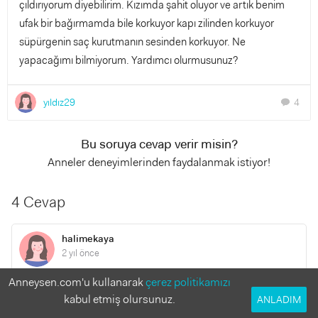
çıldırıyorum diyebilirim. Kızımda şahit oluyor ve artık benim
ufak bir bağırmamda bile korkuyor kapı zilinden korkuyor
süpürgenin saç kurutmanın sesinden korkuyor. Ne
yapacağımı bilmiyorum. Yardımcı olurmusunuz?
yıldız29
4
chat
Bu soruya cevap verir misin?
Anneler deneyimlerinden faydalanmak istiyor!
4 Cevap
halimekaya
2 yıl önce
Anneysen.com'u kullanarak
çerez politikamızı
Ahhh kıyamam olan çocuğa oluyo böyle evlilikler ilerde
kabul etmiş olursunuz.
ANLADIM
çocuğun psikolojisini daha çok bozuyor. Bence bir psikolojik