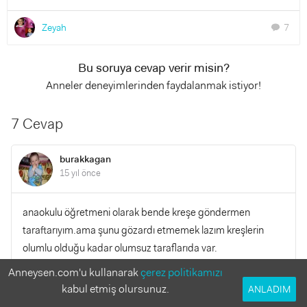
Zeyah
7
chat
Bu soruya cevap verir misin?
Anneler deneyimlerinden faydalanmak istiyor!
7 Cevap
burakkagan
15 yıl önce
anaokulu öğretmeni olarak bende kreşe göndermen
taraftarıyım.ama şunu gözardı etmemek lazım kreşlerin
olumlu olduğu kadar olumsuz taraflarıda var.
olumsuzluğu sana bir örnekle açıklayayım:
Anneysen.com'u kullanarak
çerez politikamızı
geçen yıl sınıfımda bir kız çocuğu vardı. bu kızı 4 yaşından
kabul etmiş olursunuz.
ANLADIM
beri okula göndermişler. bu sene ise artık okuldan çok