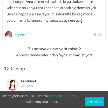
mest ediyor.Ama eşimin kol kasları bile yorulurken, benim
kollarımın onu doyurana kadar hoplatacak hiç dermanı yok.
Ben de hoppala alalım diyorum, internette bir kaç model
buldum ama kullananlarınız varsa tavsiyelere açığım.
ceylnm
58
chat
Bu soruya cevap verir misin?
Anneler deneyimlerinden faydalanmak istiyor!
12 Cevap
Brnahmet
3 yıl önce
Anneysen.com'u kullanarak
çerez politikamızı
Merhabalar güzel anneler depremde herşeyimizi kaybettik
kabul etmiş olursunuz.
ANLADIM
7 aylık bir bebeğim var İstanbul’da 1+1 kiradayız çocuğuma