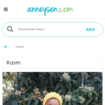
ARA
...
Kızım
Kızım