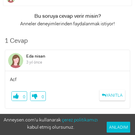
Bu soruya cevap verir misin?
Anneler deneyimlerinden faydalanmak istiyor!
1 Cevap
Eda nisan
3 yıl önce
Acf
YANITLA
0
0
Anneysen.com'u kullanarak
çerez politikamızı
Benzer Sorular
kabul etmiş olursunuz.
ANLADIM