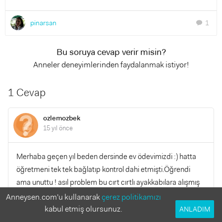
pinarsan
1
chat
Bu soruya cevap verir misin?
Anneler deneyimlerinden faydalanmak istiyor!
1 Cevap
ozlemozbek
15 yıl önce
Merhaba geçen yıl beden dersinde ev ödevimizdi :) hatta
öğretmeni tek tek bağlatıp kontrol dahi etmişti.Öğrendi
ama unuttu ! asıl problem bu cırt cırtlı ayakkabılara alışmış
olmamız rahatlığı açısından tercih sebebi ama ayakkabı
Anneysen.com'u kullanarak
çerez politikamızı
bağlamayı öğrendikten sonra pratik yapmalılar ki
kabul etmiş olursunuz.
ANLADIM
unutmasınlar :)