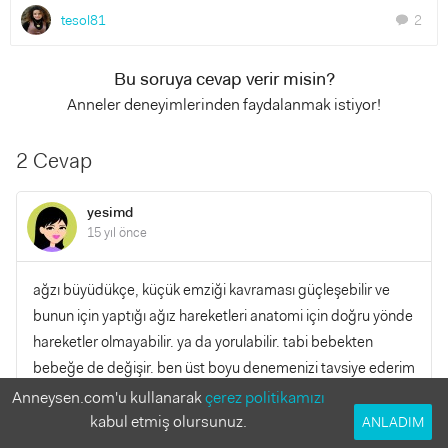
tesol81
2
chat
Bu soruya cevap verir misin?
Anneler deneyimlerinden faydalanmak istiyor!
2 Cevap
yesimd
15 yıl önce
ağzı büyüdükçe, küçük emziği kavraması güçleşebilir ve
bunun için yaptığı ağız hareketleri anatomi için doğru yönde
hareketler olmayabilir. ya da yorulabilir. tabi bebekten
bebeğe de değişir. ben üst boyu denemenizi tavsiye ederim
Anneysen.com'u kullanarak
çerez politikamızı
kabul etmiş olursunuz.
YANITLA
ANLADIM
0
0