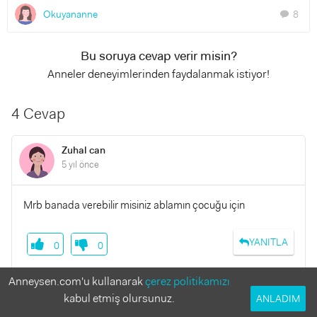
Okuyananne
8
chat
Bu soruya cevap verir misin?
Anneler deneyimlerinden faydalanmak istiyor!
4 Cevap
Zuhal can
5 yıl önce
Mrb banada verebilir misiniz ablamın çocuğu için
YANITLA
0
0
Anneysen.com'u kullanarak
çerez politikamızı
kabul etmiş olursunuz.
ANLADIM
Defneninannesi266