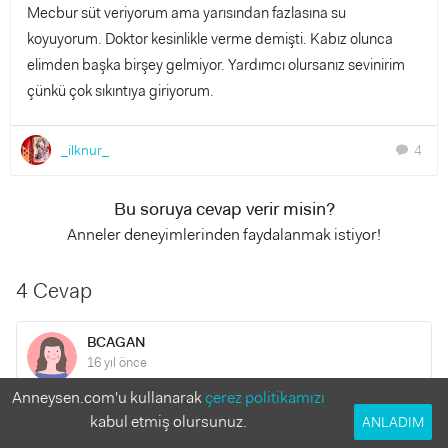
Mecbur süt veriyorum ama yarısından fazlasına su
koyuyorum. Doktor kesinlikle verme demişti. Kabız olunca
elimden başka birşey gelmiyor. Yardımcı olursanız sevinirim
çünkü çok sıkıntıya giriyorum.
_ilknur_
4
chat
Bu soruya cevap verir misin?
Anneler deneyimlerinden faydalanmak istiyor!
4 Cevap
BCAGAN
16 yıl önce
Anneysen.com'u kullanarak
çerez politikamızı
ben pirinç ununu pişirip içine devam sütü,pekmez,yumurta
kabul etmiş olursunuz.
ANLADIM
ve peynir ekliyoum...