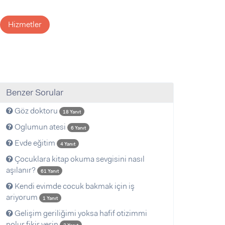
Hizmetler
Benzer Sorular
Göz doktoru
18 Yanıt
Oglumun atesi
6 Yanıt
Evde eğitim
4 Yanıt
Çocuklara kitap okuma sevgisini nasıl
aşılanır?
61 Yanıt
Kendi evimde cocuk bakmak için iş
ariyorum
1 Yanıt
Gelişim geriliğimi yoksa hafif otizimmi
nolur fikir verin