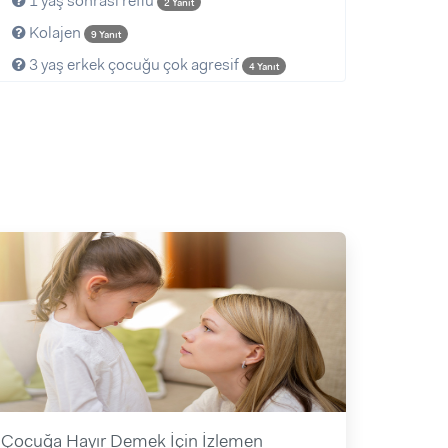
1 yaş sonrasi reflu
2 Yanıt
Kolajen
9 Yanıt
3 yaş erkek çocuğu çok agresif
4 Yanıt
Çocuğa Hayır Demek İçin İzlemen