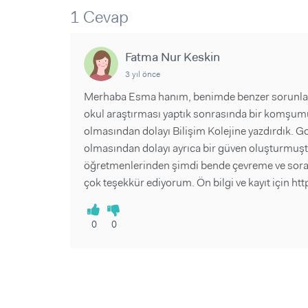
Sorular ve Yanıtlar
Sorular ve Yanıtlar
1 Cevap
Eğlence
Makaleler
Makaleler
Ürünler
Videolar
Videolar
Fatma Nur Keskin
3 yıl önce
Sorular ve Yanıtlar
Merhaba Esma hanım, benimde benzer sorunlar y
Makaleler
okul araştırması yaptık sonrasında bir komşum
Videolar
olmasından dolayı Bilişim Kolejine yazdırdık. G
olmasından dolayı ayrıca bir güven oluşturmuş
öğretmenlerinden şimdi bende çevreme ve sora
çok teşekkür ediyorum. Ön bilgi ve kayıt için https
0
0