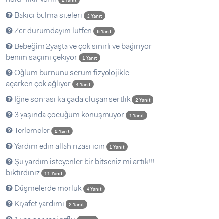
2 Yanıt
Bakıcı bulma siteleri
2 Yanıt
Zor durumdayım lütfen
6 Yanıt
Bebeğim 2yaşta ve çok sınırlı ve bağırıyor
benim saçımı çekiyor
1 Yanıt
Oğlum burnunu serum fizyolojikle
açarken çok ağlıyor
4 Yanıt
İğne sonrası kalçada oluşan sertlik
2 Yanıt
3 yaşında çocuğum konuşmuyor
1 Yanıt
Terlemeler
2 Yanıt
Yardım edin allah rızası icin
1 Yanıt
Şu yardım isteyenler bir bitseniz mi artık!!!
bıktırdınız
11 Yanıt
Düşmelerde morluk
4 Yanıt
Kıyafet yardımı
2 Yanıt