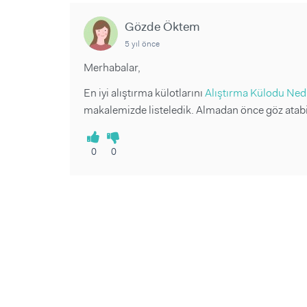
Sorular ve Yanıtlar
Sorular ve Yanıtlar
Eğlence
Makaleler
Makaleler
Gözde Öktem
Ürünler
Videolar
Videolar
5 yıl önce
Merhabalar,
Sorular ve Yanıtlar
En iyi alıştırma külotlarını
Alıştırma Külodu Nedir
Makaleler
makalemizde listeledik. Almadan önce göz atabil
Videolar
0
0