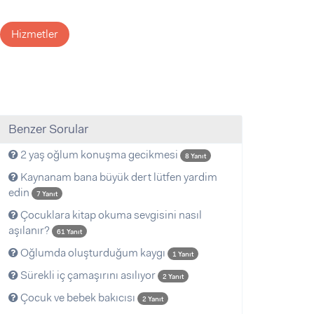
Hizmetler
Benzer Sorular
2 yaş oğlum konuşma gecikmesi
8 Yanıt
Kaynanam bana büyük dert lütfen yardim
edin
7 Yanıt
Çocuklara kitap okuma sevgisini nasıl
aşılanır?
61 Yanıt
Oğlumda oluşturduğum kaygı
1 Yanıt
Sürekli iç çamaşırını asılıyor
2 Yanıt
Çocuk ve bebek bakıcısı
2 Yanıt