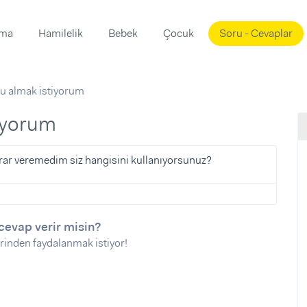
ama
Hamilelik
Bebek
Çocuk
Soru - Cevaplar
Süslemeleri
ama
du almak istiyorum
ta
ı
ı
ısı
tiyorum
 Mekanı
mi)
rar veremedim siz hangisini kullanıyorsunuz?
üsleme
i
i
u
cevap verir misin?
rinden faydalanmak istiyor!
ünü
i