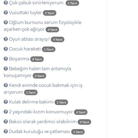
Çok çabuk sinirleniyorum.
1 Yanıt
Vucuttaki tuyler
2 Yanıt
Oğlum burnunu serum fizyolojikle
açarken çok ağlıyor
4 Yanıt
Oyun ablası arayışı!
4 Yanıt
Cocuk hareketi
1 Yanıt
Boşanma
6 Yanıt
Bebeğim halen tam anlamıyla
konuşamıyor
2 Yanıt
Kendi evimde cocuk bakmak için iş
ariyorum
1 Yanıt
Kulak delirme bakimi
1 Yanıt
2 yaşındaki kızım konusmuyor
4 Yanıt
Bakici olarak yardimci olabilirim
3 Yanıt
Dudak kuruluğu ve çatlaması
1 Yanıt