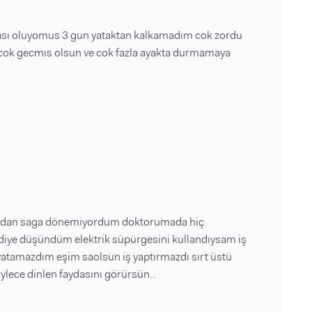
ması oluyomus 3 gun yataktan kalkamadım cok zordu
ı cok gecmıs olsun ve cok fazla ayakta durmamaya
soldan saga dönemiyordum doktorumada hiç
 diye düşündüm elektrik süpürgesini kullandıysam iş
yatamazdım eşim saolsun iş yaptırmazdı sırt üstü
öylece dinlen faydasını görürsün..