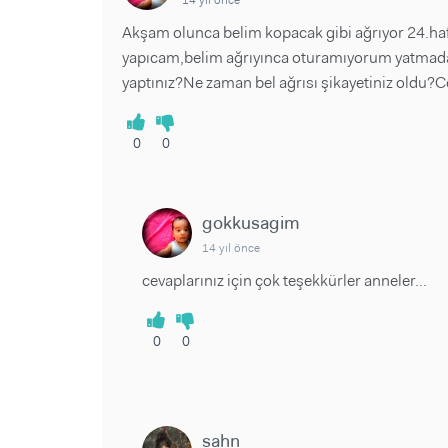
Akşam olunca belim kopacak gibi ağrıyor 24.haft
yapıcam,belim ağrıyınca oturamıyorum yatmadan
yaptınız?Ne zaman bel ağrısı şikayetiniz oldu?Ce
0
0
gokkusagim
14 yıl önce
cevaplarınız için çok teşekkürler anneler...
0
0
sahn