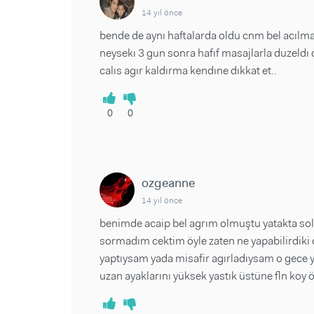
14 yıl önce
bende de aynı haftalarda oldu cnm bel acıl
neysekı 3 gun sonra hafıf masajlarla duzeld
calıs agır kaldırma kendıne dıkkat et..
0
0
ozgeanne
14 yıl önce
benimde acaip bel agrım olmuştu yatakta 
sormadım cektim öyle zaten ne yapabilirdiki
yaptıysam yada misafir agırladıysam o gece 
uzan ayaklarını yüksek yastık üstüne fln koy 