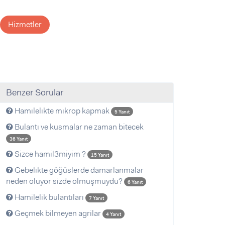
Hizmetler
Benzer Sorular
Hamılelıkte mıkrop kapmak
5 Yanıt
Bulantı ve kusmalar ne zaman bitecek
36 Yanıt
Sizce hamil3miyim ?
15 Yanıt
Gebelikte göğüslerde damarlanmalar
neden oluyor sizde olmuşmuydu?
6 Yanıt
Hamilelik bulantıları
7 Yanıt
Geçmek bilmeyen agrilar
4 Yanıt