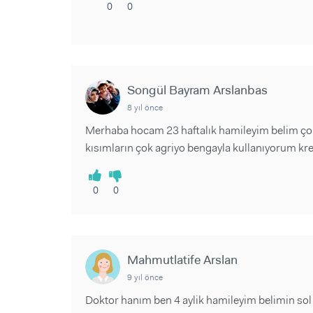
0
0
Songül Bayram Arslanbas
8 yıl önce
Merhaba hocam 23 haftalık hamileyim belim çok
kısımların çok agriyo bengayla kullanıyorum k
0
0
Mahmutlatife Arslan
9 yıl önce
Doktor hanım ben 4 aylik hamileyim belimin sol 