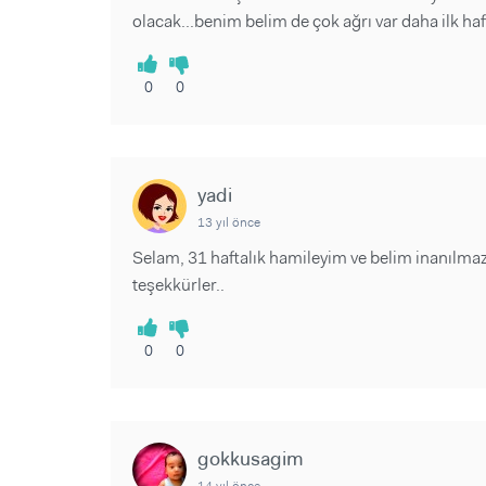
olacak...benim belim de çok ağrı var daha ilk h
0
0
yadi
13 yıl önce
Selam, 31 haftalık hamileyim ve belim inanılmaz ş
teşekkürler..
0
0
gokkusagim
14 yıl önce