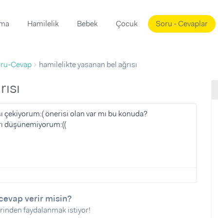
ama
Hamilelik
Bebek
Çocuk
Soru - Cevaplar
Süslemeleri
ama
ru-Cevap
hamilelikte yasanan bel ağrısı
ta
ı
ı
ısı
rısı
 Mekanı
mi)
 çekiyorum:( önerisi olan var mı bu konuda?
arı düşünemiyorum:((
üsleme
i
i
u
ünü
i
cevap verir misin?
rinden faydalanmak istiyor!