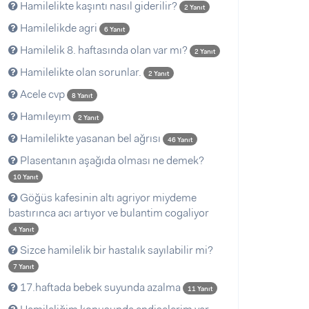
Hamilelikte kaşıntı nasıl giderilir?
2 Yanıt
Hamilelikde agri
6 Yanıt
Hamilelik 8. haftasında olan var mı?
2 Yanıt
Hamilelikte olan sorunlar.
2 Yanıt
Acele cvp
8 Yanıt
Hamıleyım
2 Yanıt
Hamilelikte yasanan bel ağrısı
46 Yanıt
Plasentanın aşağıda olması ne demek?
10 Yanıt
Göğüs kafesinin altı agriyor miydeme
bastırınca acı artıyor ve bulantim cogaliyor
4 Yanıt
Sizce hamilelik bir hastalık sayılabilir mi?
7 Yanıt
17.haftada bebek suyunda azalma
11 Yanıt