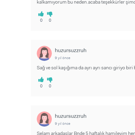
kalkamıyorum bu neden.acaba teşekkürler şim
0
0
huzursuzzruh
9 yıl önce
Sağ ve sol kaşığıma da ayrı ayrı sancı giriyo bir
0
0
huzursuzzruh
9 yıl önce
Selam arkadaşlar Bnde 5 haftalık hamileyim he