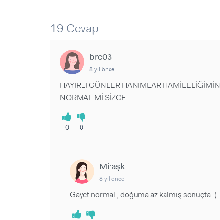
Sorular ve Yanıtlar
Sorular ve Yanıtlar
Eğlence
Makaleler
Makaleler
19 Cevap
Ürünler
Videolar
Videolar
brc03
Sorular ve Yanıtlar
8 yıl önce
Makaleler
HAYIRLI GÜNLER HANIMLAR HAMİLELİĞİMİN 
Videolar
NORMAL Mİ SİZCE
0
0
Miraşk
8 yıl önce
Gayet normal , doğuma az kalmış sonuçta :)