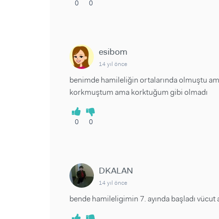
0
0
esibom
14 yıl önce
benimde hamileliğin ortalarında olmuştu ama
korkmuştum ama korktuğum gibi olmadı
0
0
DKALAN
14 yıl önce
bende hamileligimin 7. ayında başladı vücut ag