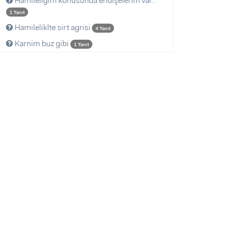
Hamileliğim konusunda endişelerim var..
1 Yanıt
Hamileliklte sirt agrisi
4 Yanıt
Karnim buz gibi
1 Yanıt