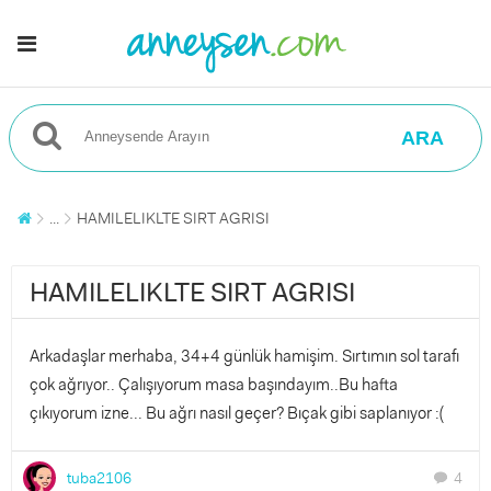
ARA
...
HAMILELIKLTE SIRT AGRISI
HAMILELIKLTE SIRT AGRISI
Arkadaşlar merhaba, 34+4 günlük hamişim. Sırtımın sol tarafı
çok ağrıyor.. Çalışıyorum masa başındayım..Bu hafta
çıkıyorum izne... Bu ağrı nasıl geçer? Bıçak gibi saplanıyor :(
tuba2106
4
chat