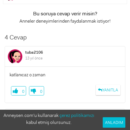
Bu soruya cevap verir misin?
Anneler deneyimlerinden faydalanmak istiyor!
4 Cevap
tuba2106
13 yıl önce
katlanıcaz o zaman
YANITLA
0
0
Anneysen.com'u kullanarak
çerez politikamızı
nazbb
13 yıl önce
kabul etmiş olursunuz.
ANLADIM