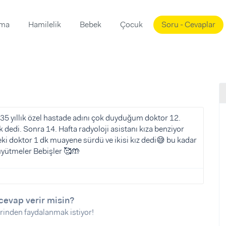
ama
Hamilelik
Bebek
Çocuk
Soru - Cevaplar
Süslemeleri
ama
ta
ı
ı
ısı
 Mekanı
mi)
35 yıllık özel hastade adını çok duyduğum doktor 12.
dedi. Sonra 14. Hafta radyoloji asistanı kıza benziyor
üsleme
i
tteki doktor 1 dk muayene sürdü ve ikisi kız dedi😅 bu kadar
i
üyütmeler Bebişler 🥰🤲
u
ünü
i
cevap verir misin?
rinden faydalanmak istiyor!