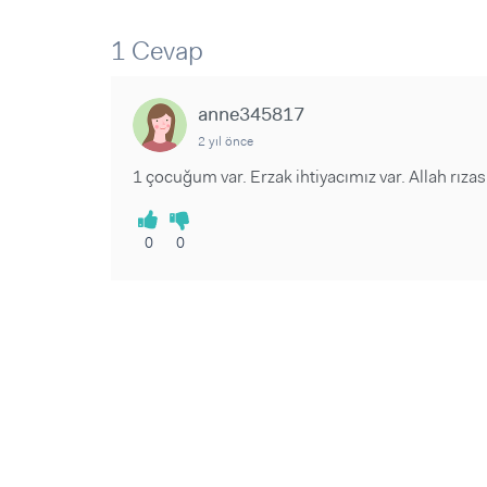
Sorular ve Yanıtlar
Sorular ve Yanıtlar
Eğlence
Makaleler
Makaleler
1 Cevap
Ürünler
Videolar
Videolar
anne345817
Sorular ve Yanıtlar
2 yıl önce
Makaleler
1 çocuğum var. Erzak ihtiyacımız var. Allah r
Videolar
0
0