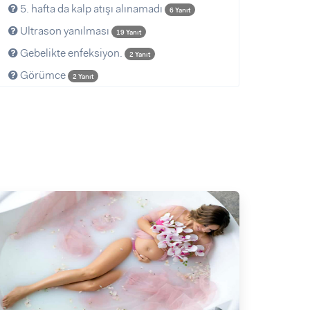
5. hafta da kalp atışı alınamadı
6 Yanıt
Ultrason yanılması
19 Yanıt
Gebelikte enfeksiyon.
2 Yanıt
Görümce
2 Yanıt