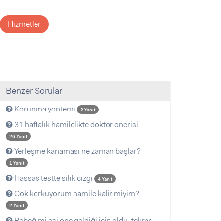
Hizmetler
Benzer Sorular
Korunma yontemi
2 Yanıt
31 haftalık hamilelikte doktor önerisi
26 Yanıt
Yerleşme kanaması ne zaman başlar?
1 Yanıt
Hassas testte silik cizgi
4 Yanıt
Cok korkuyorum hamile kalir miyim?
2 Yanıt
Bebeğimi eşi öne geldiği için öldü, tekrar