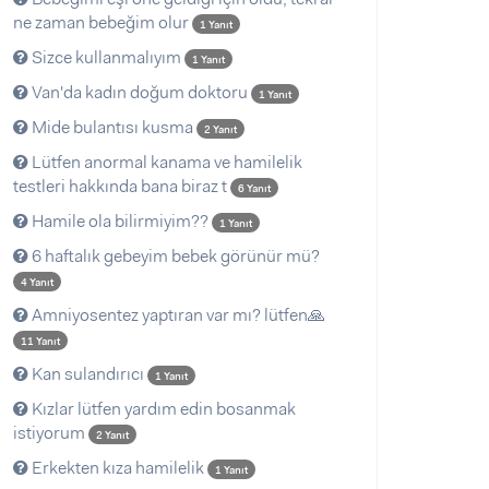
ne zaman bebeğim olur
1 Yanıt
Sizce kullanmalıyım
1 Yanıt
Van'da kadın doğum doktoru
1 Yanıt
Mide bulantısı kusma
2 Yanıt
Lütfen anormal kanama ve hamilelik
testleri hakkında bana biraz t
6 Yanıt
Hamile ola bilirmiyim??
1 Yanıt
6 haftalık gebeyim bebek görünür mü?
4 Yanıt
Amniyosentez yaptıran var mı? lütfen🙏
11 Yanıt
Kan sulandırıcı
1 Yanıt
Kızlar lütfen yardım edin bosanmak
istiyorum
2 Yanıt
Erkekten kıza hamilelik
1 Yanıt