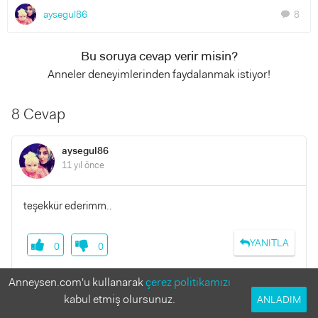
aysegul86
8
chat
Bu soruya cevap verir misin?
Anneler deneyimlerinden faydalanmak istiyor!
8 Cevap
aysegul86
11 yıl önce
teşekkür ederimm..
YANITLA
0
0
Anneysen.com'u kullanarak
çerez politikamızı
kabul etmiş olursunuz.
ANLADIM
Nesliselo