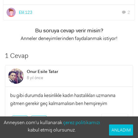
Elil.123
2
chat
Bu soruya cevap verir misin?
Anneler deneyimlerinden faydalanmak istiyor!
1 Cevap
Onur Esile Tatar
8 yıl önce
bu gibi durumda kesinlikle kadın hastalıkları uzmanına
gitmen gerekir geç kalmamalısın ben hemşireyim
YANITLA
0
0
Anneysen.com'u kullanarak
çerez politikamızı
kabul etmiş olursunuz.
ANLADIM
Elil.123