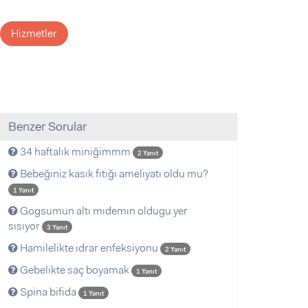
Hizmetler
Benzer Sorular
34 haftalık miniğimmm
2 Yanıt
Bebeğiniz kasık fıtığı ameliyatı oldu mu?
1 Yanıt
Gogsumun altı mıdemın oldugu yer
sısıyor
3 Yanıt
Hamilelikte idrar enfeksiyonu
2 Yanıt
Gebelikte saç boyamak
1 Yanıt
Spina bifida
1 Yanıt