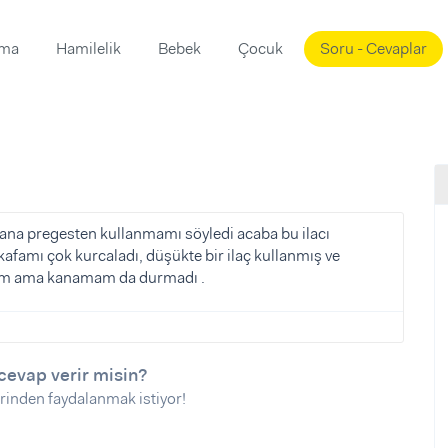
ama
Hamilelik
Bebek
Çocuk
Soru - Cevaplar
Süslemeleri
ama
ta
ı
ı
ısı
 Mekanı
mi)
ana pregesten kullanmamı söyledi acaba bu ilacı
afamı çok kurcaladı, düşükte bir ilaç kullanmış ve
üsleme
i
adım ama kanamam da durmadı .
i
u
ünü
i
cevap verir misin?
rinden faydalanmak istiyor!