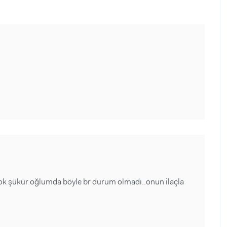
ok şükür oğlumda böyle br durum olmadı..onun ilaçla