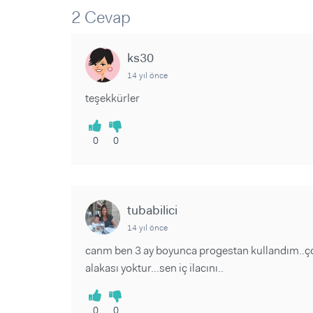
Sorular ve Yanıtlar
Sorular ve Yanıtlar
2 Cevap
Eğlence
Makaleler
Makaleler
Ürünler
Videolar
Videolar
ks30
14 yıl önce
Sorular ve Yanıtlar
teşekkürler
Makaleler
Videolar
0
0
tubabilici
14 yıl önce
canm ben 3 ay boyunca progestan kullandım..ç
alakası yoktur...sen iç ilacını..
0
0