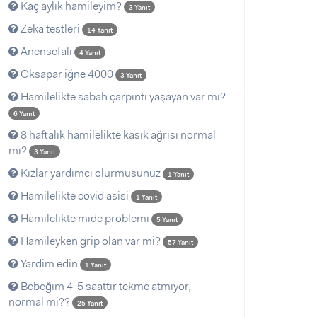
Kaç aylık hamileyim?
3 Yanıt
Zeka testleri
14 Yanıt
Anensefali
4 Yanıt
Oksapar iğne 4000
3 Yanıt
Hamilelikte sabah çarpıntı yaşayan var mı?
6 Yanıt
8 haftalık hamilelikte kasık ağrısı normal
mi?
3 Yanıt
Kızlar yardımcı olurmusunuz
1 Yanıt
Hamilelikte covid asisi
1 Yanıt
Hamilelikte mide problemi
5 Yanıt
Hamileyken grip olan var mi?
57 Yanıt
Yardim edin
1 Yanıt
Bebeğim 4-5 saattir tekme atmıyor,
normal mi??
25 Yanıt