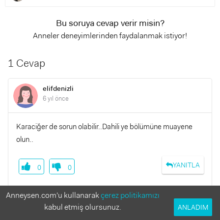
Bu soruya cevap verir misin?
Anneler deneyimlerinden faydalanmak istiyor!
1 Cevap
elifdenizli
6 yıl önce
Karaciğer de sorun olabilir..Dahili ye bölümüne muayene
olun..
YANITLA
0
0
Anneysen.com'u kullanarak
çerez politikamızı
Benzer Sorular
kabul etmiş olursunuz.
ANLADIM