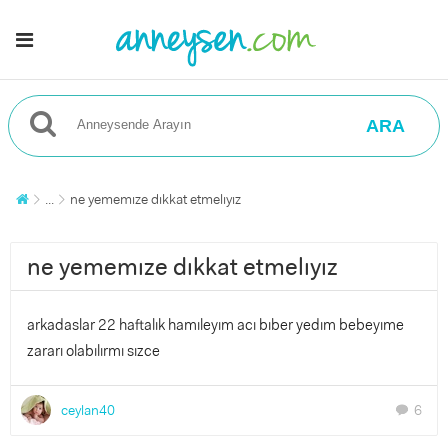
ARA
...
ne yememıze dıkkat etmelıyız
ne yememıze dıkkat etmelıyız
arkadaslar 22 haftalık hamıleyım acı bıber yedım bebeyıme
zararı olabılırmı sızce
ceylan40
6
chat