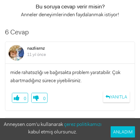
Bu soruya cevap verir misin?
Anneler deneyimlerinden faydalanmak istiyor!
6 Cevap
nazlisrnz
11 yıl önce
mide rahatsızlığı ve bağırsakta problem yaratabilir. Çok
abartmadığınız sürece yiyebilirsiniz.
YANITLA
0
0
Anneysen.com'u kullanarak
çerez politikamızı
Yigitali
11 yıl önce
kabul etmiş olursunuz.
ANLADIM