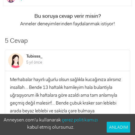
Bu soruya cevap verir misin?
Anneler deneyimlerinden faydalanmak istiyor!
5 Cevap
Tubisss_
5 yıl önce
Merhabalar hayırlı uğurlu olsun sağlıkla kucağınıza alırsınız
insallah... Bende 13 haftalık hamileyim hala bulantiyla
uğraşıyorum ilk haftalara göre azaldı ama tam anlamıyla
geçmiş değil malesirf... Bende çubuk kraker sarı leblebi
arada beyaz leblebi ve sakizla çare bulmaya
çalışıyorum.disarda olmam gereken zamanlarda ağzıma
Anneysen.com'u kullanarak
çerez politikamızı
naneli sakız alarak geçirmeye çalışıyorum. Malesirf herkese
kabul etmiş olursunuz.
ANLADIM
farklı şeyler iyi geliyor biraz denemek lazım ama gecicek