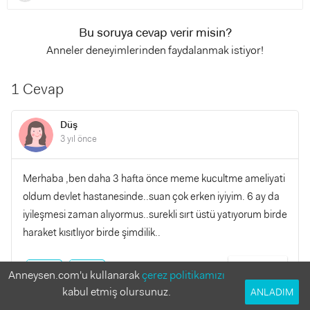
Bu soruya cevap verir misin?
Anneler deneyimlerinden faydalanmak istiyor!
1 Cevap
Düş
3 yıl önce
Merhaba ,ben daha 3 hafta önce meme kucultme ameliyati
oldum devlet hastanesinde..suan çok erken iyiyim. 6 ay da
iyileşmesi zaman alıyormus..surekli sırt üstü yatıyorum birde
haraket kısıtlıyor birde şimdilik..
YANITLA
0
0
Anneysen.com'u kullanarak
çerez politikamızı
kabul etmiş olursunuz.
ANLADIM