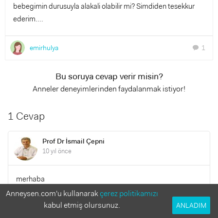
bebegimin durusuyla alakali olabilir mi? Simdiden tesekkur
ederim....
emirhulya
1
chat
Bu soruya cevap verir misin?
Anneler deneyimlerinden faydalanmak istiyor!
1 Cevap
Prof Dr İsmail Çepni
10 yıl önce
merhaba
19-20. haftada hissedersiniz. pozisyonu hep değişebilir.
Anneysen.com'u kullanarak
çerez politikamızı
merak etmeyin
kabul etmiş olursunuz.
ANLADIM