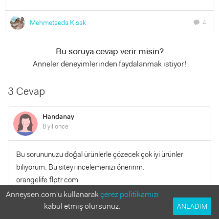
Mehmetseda Kisak
4
chat
Bu soruya cevap verir misin?
Anneler deneyimlerinden faydalanmak istiyor!
3 Cevap
Handanay
8 yıl önce
Bu sorununuzu doğal ürünlerle çözecek çok iyi ürünler
biliyorum. Bu siteyi incelemenizi öneririm.
orangelife.flptr.com
Anneysen.com'u kullanarak
çerez politikamızı
kabul etmiş olursunuz.
YANITLA
ANLADIM
0
0