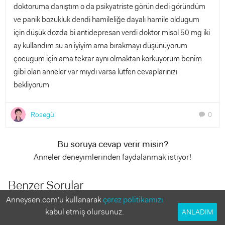
doktoruma danıştım o da psikyatriste görün dedi göründüm
ve panik bozukluk dendi hamileliğe dayalı hamile oldugum
için düşük dozda bi antidepresan verdi doktor misol 50 mg iki
ay kullandım su an iyiyim ama bırakmayı düşünüyorum
çocugum için ama tekrar aynı olmaktan korkuyorum benim
gibi olan anneler var mıydı varsa lütfen cevaplarınızı
bekliyorum
Rosegül
0
chat
Bu soruya cevap verir misin?
Anneler deneyimlerinden faydalanmak istiyor!
Benzer Sorular
Anneysen.com'u kullanarak
çerez politikamızı
kabul etmiş olursunuz.
ANLADIM
Sezaryen doğum
8 Yanıt