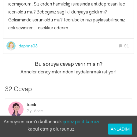
icemiyorum. Sizlerden hamileligi sirasında antidepresan ilac
icen oldu mu? Bebeginiz saglıklı dunyaya geldi mi?
Gelisiminde sorun oldu mu? Tecrubelerinizi paylasabilirseniz
cok sevinirim. Tesekkur ederim.
daphne03
91
chat
Bu soruya cevap verir misin?
Anneler deneyimlerinden faydalanmak istiyor!
32 Cevap
tucik
2 yıl önce
Anneysen.com'u kullanarak
çerez politikamızı
Herkese merhaba. Hamileyken antidepresan kullanımını
kabul etmiş olursunuz.
ANLADIM
araştırıyordum. Yaklaşık 2 yıl önce gebeliği sonlandırmak