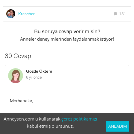
Kreacher
131
chat
Bu soruya cevap verir misin?
Anneler deneyimlerinden faydalanmak istiyor!
30 Cevap
Gözde Öktem
6 yıl önce
Merhabalar,
Son adetinin ilk gününü hamileliğinin başlangıcı olarak kabul
Anneysen.com'u kullanarak
çerez politikamızı
edebilirsin. Bugünün tarihinden son adet tarihini çıkarıp 7’ye
kabul etmiş olursunuz.
ANLADIM
bölerek hamilelik haftanı bulabilirsin. Eğer adet tarihini