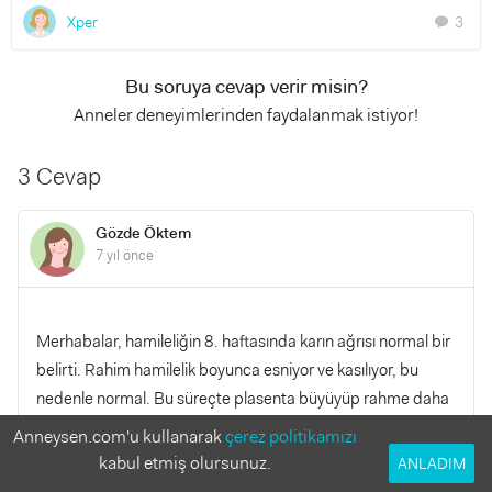
Xper
3
chat
Bu soruya cevap verir misin?
Anneler deneyimlerinden faydalanmak istiyor!
3 Cevap
Gözde Öktem
7 yıl önce
Merhabalar, hamileliğin 8. haftasında karın ağrısı normal bir
belirti. Rahim hamilelik boyunca esniyor ve kasılıyor, bu
nedenle normal. Bu süreçte plasenta büyüyüp rahme daha
sıkı tutunduğu için genellikle normal kabul edilen ufak tefek
Anneysen.com'u kullanarak
çerez politikamızı
kanamalara neden olabilir. Ağrıları ve krampları kanama
kabul etmiş olursunuz.
ANLADIM
takip ederse doktorunla görüşmende fayda var.