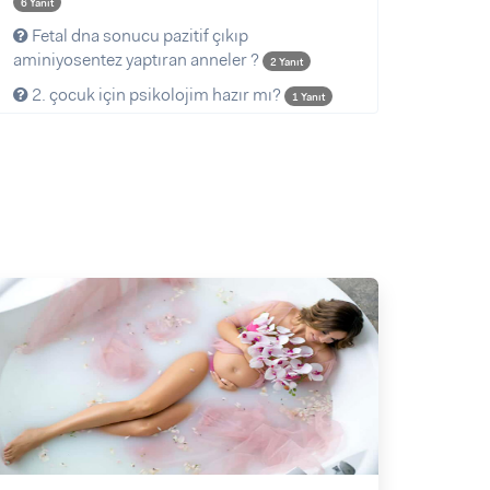
6 Yanıt
Fetal dna sonucu pazitif çıkıp
aminiyosentez yaptıran anneler ?
2 Yanıt
2. çocuk için psikolojim hazır mı?
1 Yanıt