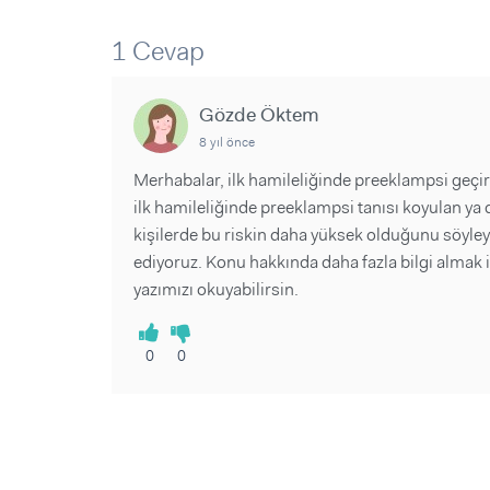
Sorular ve Yanıtlar
Sorular ve Yanıtlar
Eğlence
Makaleler
Makaleler
1 Cevap
Ürünler
Videolar
Videolar
Gözde Öktem
Sorular ve Yanıtlar
8 yıl önce
Makaleler
Merhabalar, ilk hamileliğinde preeklampsi geçiren
Videolar
ilk hamileliğinde preeklampsi tanısı koyulan y
kişilerde bu riskin daha yüksek olduğunu söyle
ediyoruz. Konu hakkında daha fazla bilgi almak 
yazımızı okuyabilirsin.
0
0