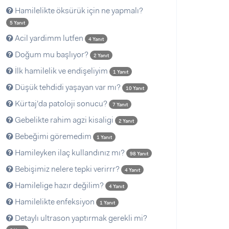
Hamilelikte öksürük için ne yapmalı?
5 Yanıt
Acil yardimm lutfen
4 Yanıt
Doğum mu başlıyor?
2 Yanıt
İlk hamilelik ve endişeliyim
1 Yanıt
Düşük tehdidi yaşayan var mı?
10 Yanıt
Kürtaj'da patoloji sonucu?
7 Yanıt
Gebelikte rahim agzi kisaligi
2 Yanıt
Bebeğimi göremedim
1 Yanıt
Hamileyken ilaç kullandınız mı?
98 Yanıt
Bebişimiz nelere tepki verirrr?
4 Yanıt
Hamilelige hazır değilim?
4 Yanıt
Hamilelikte enfeksiyon
1 Yanıt
Detaylı ultrason yaptırmak gerekli mi?