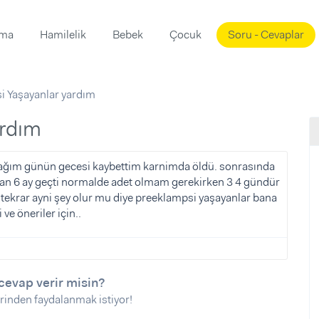
ama
Hamilelik
Bebek
Çocuk
Soru - Cevaplar
Süslemeleri
ama
i Yaşayanlar yardım
ta
ı
ı
ısı
ardım
 Mekanı
mi)
acağım günün gecesi kaybettim karnimda öldü. sonrasında
an 6 ay geçti normalde adet olmam gerekirken 3 4 gündür
üsleme
i
 tekrar ayni şey olur mu diye preeklampsi yaşayanlar bana
i
ve öneriler için..
u
ünü
i
cevap verir misin?
rinden faydalanmak istiyor!