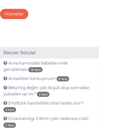
Hizmetler
Benzer Sorular
Anne karnındaki bebekte mide
genişlemesi
78 Yanıt
Annelikten korkuyorum!
6 Yanıt
Beta hcg değeri çok düşük olup sonradan
yükselen var mı?
1 Yanıt
9 haftalık hamilelikte ishal neden olur?
1 Yanıt
Ense kalınlıgı 3.8mm çıktı nederece riskli
1 Yanıt