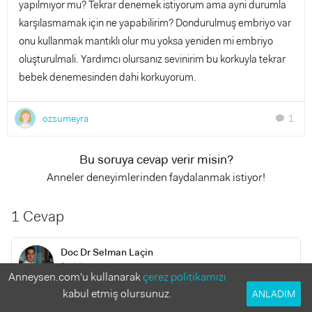
yapılmıyor mu? Tekrar denemek istiyorum ama ayni durumla
karşılasmamak için ne yapabilirim? Dondurulmuş embriyo var
onu kullanmak mantıklı olur mu yoksa yeniden mi embriyo
oluşturulmali. Yardımcı olursanız sevinirim bu korkuyla tekrar
bebek denemesinden dahi korkuyorum.
ozsumeyra
1
chat
Bu soruya cevap verir misin?
Anneler deneyimlerinden faydalanmak istiyor!
1 Cevap
Doc Dr Selman Laçin
9 yıl önce
Anneysen.com'u kullanarak
çerez politikamızı
kabul etmiş olursunuz.
ANLADIM
Merhabalar. Tüp bebek yöntemiyle elde edilen embryoların