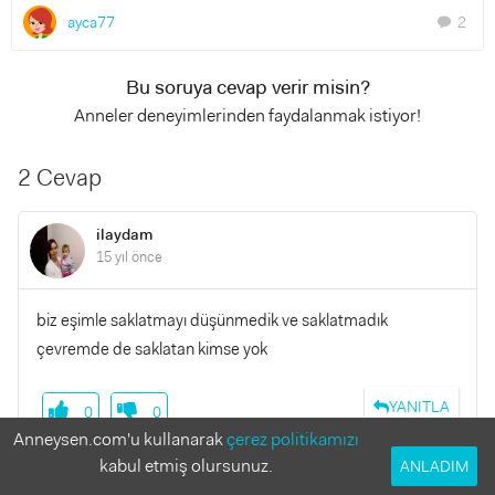
ayca77
2
chat
Bu soruya cevap verir misin?
Anneler deneyimlerinden faydalanmak istiyor!
2 Cevap
ilaydam
15 yıl önce
biz eşimle saklatmayı düşünmedik ve saklatmadık
çevremde de saklatan kimse yok
YANITLA
0
0
Anneysen.com'u kullanarak
çerez politikamızı
kabul etmiş olursunuz.
ANLADIM