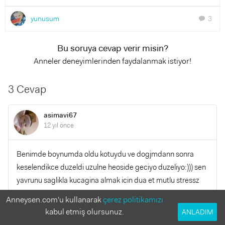
yunusum
3
chat
Bu soruya cevap verir misin?
Anneler deneyimlerinden faydalanmak istiyor!
3 Cevap
asimavi67
12 yıl önce
Benimde boynumda oldu kotuydu ve dogjmdann sonra
keselendikce duzeldi uzulne heoside geciyo duzeliyo:))) sen
yavrunu saglikla kucagina almak icin dua et mutlu stressz
bir gebelik gecir canim hepsi tum sikintilarin bitecek
Anneysen.com'u kullanarak
çerez politikamızı
kabul etmiş olursunuz.
ANLADIM
YANITLA
0
0