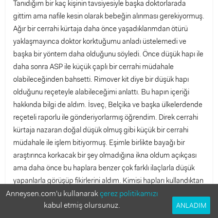
Tanıdığım bir kaç kişinin tavsiyesiyle başka doktorlarada
gittim ama nafile kesin olarak bebeğin alınması gerekiyormuş.
Ağır bir cerrahi kürtaja daha önce yaşadıklarımdan ötürü
yaklaşmayınca doktor korktuğumu anladı üstelemedi ve
başka bir yöntem daha olduğunu söyledi. Önce düşük hapı ile
daha sonra ASP ile küçük çaplı bir cerrahi müdahale
olabileceğinden bahsetti. Rimover kit diye bir düşük hapı
olduğunu reçeteyle alabileceğimi anlattı. Bu hapın içeriği
hakkında bilgi de aldım. İsveç, Belçika ve başka ülkelerdende
reçeteli raporlu ile gönderiyorlarmış öğrendim. Direk cerrahi
kürtaja nazaran doğal düşük olmuş gibi küçük bir cerrahi
müdahale ile işlem bitiyormuş. Eşimle birlikte bayağı bir
araştırınca korkacak bir şey olmadığına ikna oldum açıkçası
ama daha önce bu haplara benzer çok farklı ilaçlarla düşük
yapanlarla görüşüp fikirlerini aldım. Kimisi hapları kullandıktan
Anneysen.com'u kullanarak
6 saat sonra kimiside 10 saat sonra hastahaneye gitmiş. Bu
çerez politikamızı
kabul etmiş olursunuz.
haplardan daha önce kullanan ve düşün tecrübesi olan varsa
ANLADIM